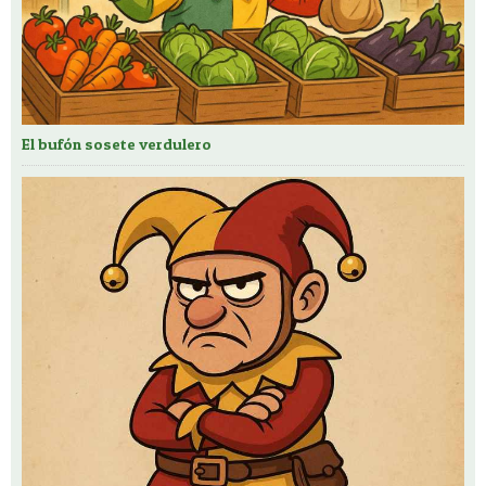
El bufón sosete verdulero