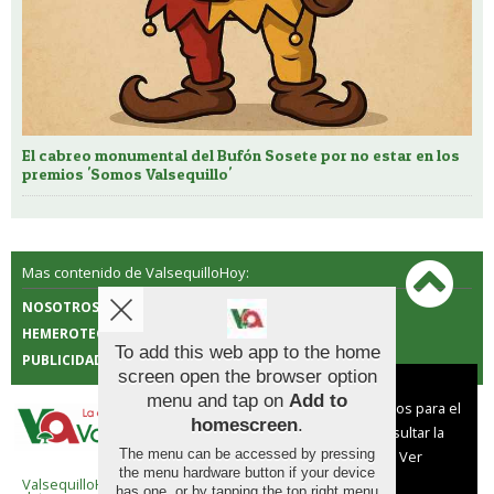
El cabreo monumental del Bufón Sosete por no estar en los
premios 'Somos Valsequillo'
Mas contenido de ValsequilloHoy:
NOSOTROS
CONTACTO
HEMEROTECA
POLÍTICA DE COOKIES
To add this web app to the home
PUBLICIDAD
screen open the browser option
Aviso sobre el Uso de cookies:
menu and tap on
Add to
Utilizamos cookies nuestras y de terceros para el
homescreen
.
funcionamiento del digital. Puedes consultar la
The menu can be accessed by pressing
lista de cookies y como desconectarlas.
Ver
the menu hardware button if your device
nuestra Política de Privacidad y Cookies
ValsequilloHoy |
Términos de uso
|
Protección de
has one, or by tapping the top right menu