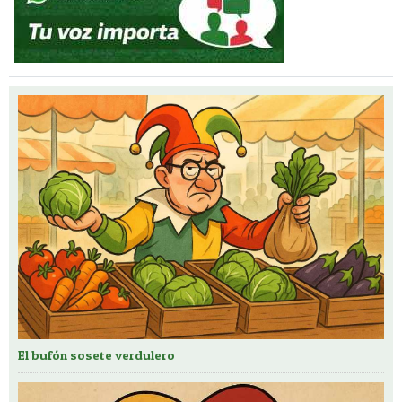
El bufón sosete verdulero