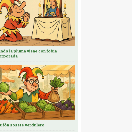
ndo la pluma viene con fobia
orporada
bufón sosete verdulero