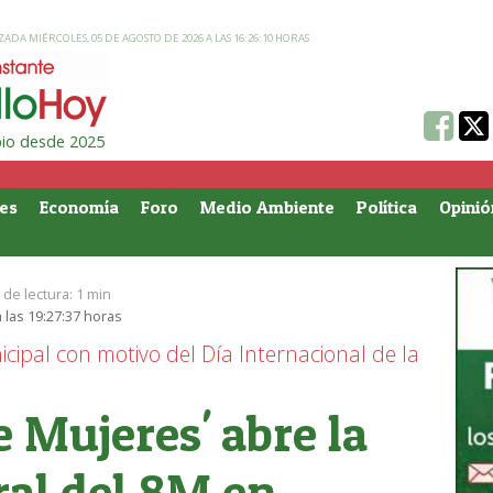
ZADA MIÉRCOLES, 05 DE AGOSTO DE 2026 A LAS 16:26:10 HORAS
ipio desde 2025
es
Economía
Foro
Medio Ambiente
Política
Opinió
de lectura:
1 min
 las 19:27:37 horas
pal con motivo del Día Internacional de la
e Mujeres' abre la
ral del 8M en