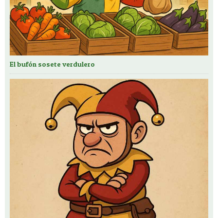
El bufón sosete verdulero