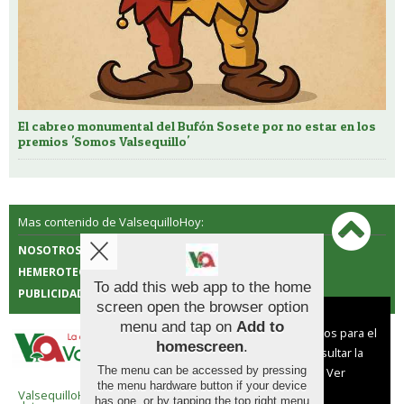
El cabreo monumental del Bufón Sosete por no estar en los
premios 'Somos Valsequillo'
Mas contenido de ValsequilloHoy:
NOSOTROS
CONTACTO
HEMEROTECA
POLÍTICA DE COOKIES
To add this web app to the home
PUBLICIDAD
screen open the browser option
Aviso sobre el Uso de cookies:
menu and tap on
Add to
Utilizamos cookies nuestras y de terceros para el
homescreen
.
funcionamiento del digital. Puedes consultar la
The menu can be accessed by pressing
lista de cookies y como desconectarlas.
Ver
the menu hardware button if your device
nuestra Política de Privacidad y Cookies
ValsequilloHoy |
Términos de uso
|
Protección de
has one, or by tapping the top right menu