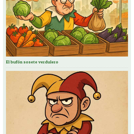
El bufón sosete verdulero