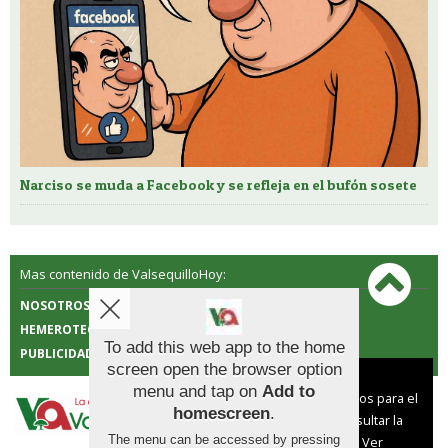
Narciso se muda a Facebook y se refleja en el bufón sosete
Mas contenido de ValsequilloHoy:
NOSOTROS
CONTACTO
HEMEROTECA
POLÍTICA DE COOKIES
To add this web app to the home
PUBLICIDAD
screen open the browser option
Aviso sobre el Uso de cookies:
menu and tap on
Add to
Utilizamos cookies nuestras y de terceros para el
homescreen
.
funcionamiento del digital. Puedes consultar la
The menu can be accessed by pressing
lista de cookies y como desconectarlas.
Ver