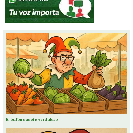
El bufón sosete verdulero