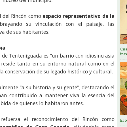
r núcleo del municipio.
el del Rincón como
espacio representativo de la
brayando su vinculación con el paisaje, las
va de sus habitantes.
pia
Cua
inc
n de Tenteniguada es “un barrio con idiosincrasia
r reside tanto en su entorno natural como en el
 conservación de su legado histórico y cultural.
almente “a su historia y su gente”, destacando el
han contribuido a mantener viva la esencia del
cibida de quienes lo habitaron antes.
refuerza el reconocimiento del Rincón como
El 