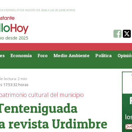
A VIERNES, 07 DE AGOSTO DE 2026 A LAS 20:24:08 HORAS
ipio desde 2025
es
Economía
Foro
Medio Ambiente
Política
Opinió
e lectura:
2 min
as 17:53:32 horas
trimonio cultural del municipio
 Tenteniguada
a revista Urdimbre