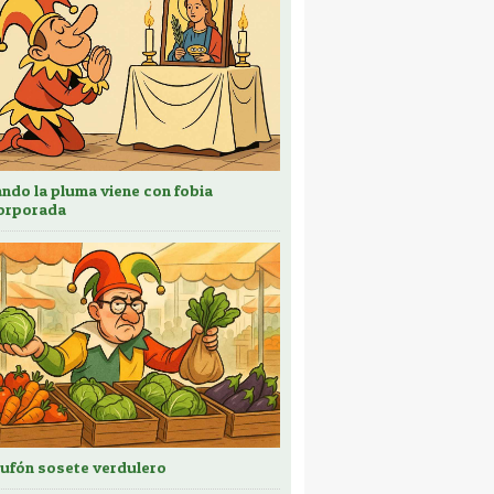
ndo la pluma viene con fobia
orporada
bufón sosete verdulero