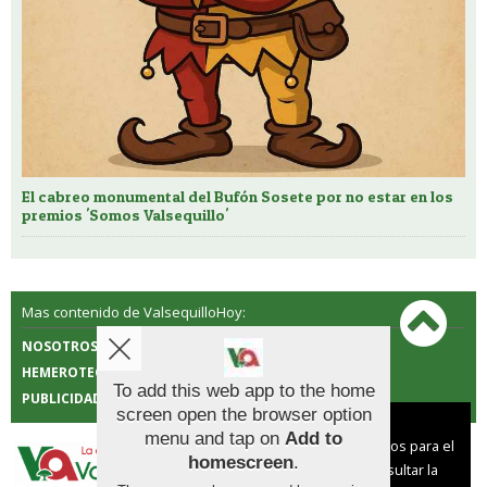
El cabreo monumental del Bufón Sosete por no estar en los
premios 'Somos Valsequillo'
Mas contenido de ValsequilloHoy:
NOSOTROS
CONTACTO
HEMEROTECA
POLÍTICA DE COOKIES
To add this web app to the home
PUBLICIDAD
screen open the browser option
Aviso sobre el Uso de cookies:
menu and tap on
Add to
Utilizamos cookies nuestras y de terceros para el
homescreen
.
funcionamiento del digital. Puedes consultar la