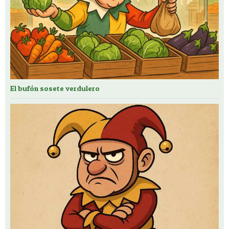
El bufón sosete verdulero