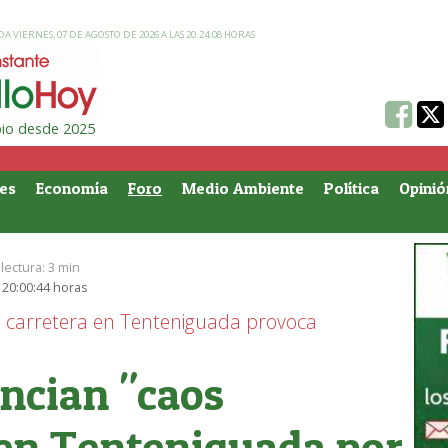
A VIERNES, 07 DE AGOSTO DE 2026 A LAS 20:24:08 HORAS
ipio desde 2025
es
Economía
Foro
Medio Ambiente
Política
Opinió
lectura:
3 min
 20:00:44 horas
carretera en Tenteniguada provoca
ncian "caos
 en Tenteniguada por