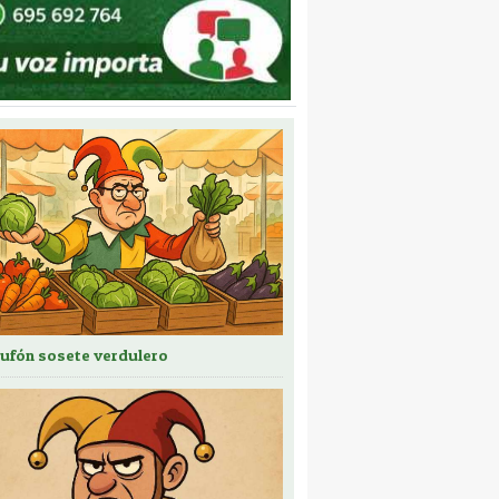
bufón sosete verdulero