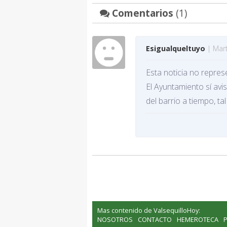
Comentarios
(1)
Esigualqueltuyo
| Mart
Esta noticia no repres
El Ayuntamiento sí avi
del barrio a tiempo, ta
Mas contenido de ValsequilloHoy:
NOSOTROS
CONTACTO
HEMEROTECA
P