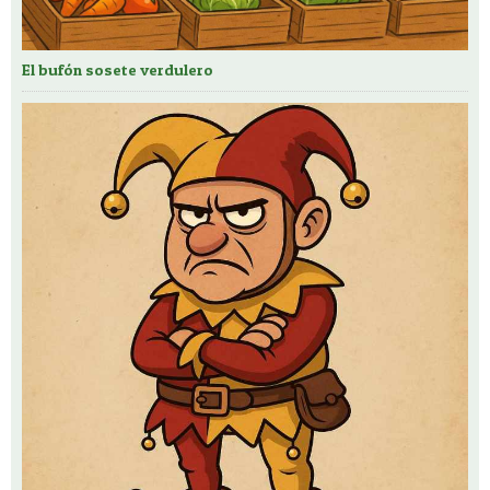
El bufón sosete verdulero