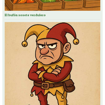
El bufón sosete verdulero