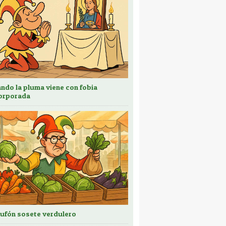
ndo la pluma viene con fobia
orporada
bufón sosete verdulero