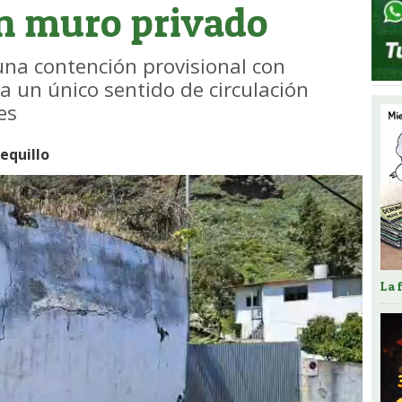
un muro privado
una contención provisional con
a un único sentido de circulación
es
quillo
La 