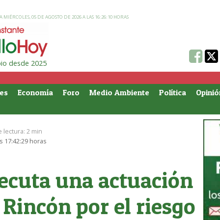
 MIÉRCOLES, 05 DE AGOSTO DE 2026 A LAS 16:26:10 HORAS
ipio desde 2025
es
Economía
Foro
Medio Ambiente
Política
Opinió
 lectura:
2 min
s 17:42:29 horas
jecuta una actuación
 Rincón por el riesgo