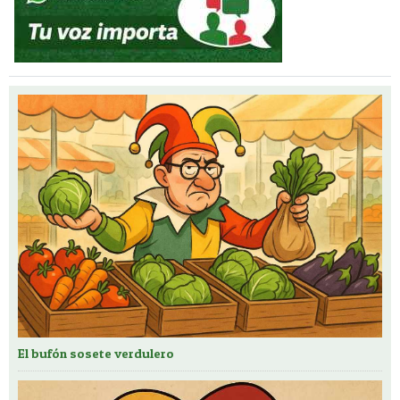
El bufón sosete verdulero