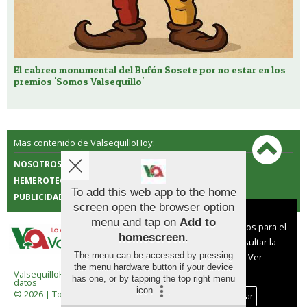
El cabreo monumental del Bufón Sosete por no estar en los
premios 'Somos Valsequillo'
Mas contenido de ValsequilloHoy:
NOSOTROS
CONTACTO
HEMEROTECA
POLÍTICA DE COOKIES
To add this web app to the home
PUBLICIDAD
screen open the browser option
Aviso sobre el Uso de cookies:
menu and tap on
Add to
Utilizamos cookies nuestras y de terceros para el
homescreen
.
funcionamiento del digital. Puedes consultar la
The menu can be accessed by pressing
lista de cookies y como desconectarlas.
Ver
the menu hardware button if your device
nuestra Política de Privacidad y Cookies
ValsequilloHoy |
Términos de uso
|
Protección de
has one, or by tapping the top right menu
datos
icon
.
© 2026 | Todos los derechos reservados
Aceptar Cookies
Personalizar