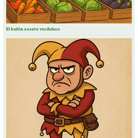
El bufón sosete verdulero