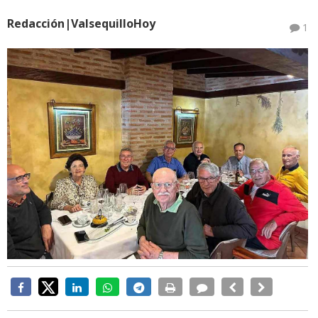
Redacción|ValsequilloHoy
1