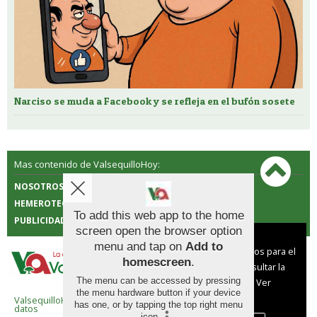
Narciso se muda a Facebook y se refleja en el bufón sosete
Mas contenido de ValsequilloHoy:
NOSOTROS
CONTACTO
HEMEROTECA
POLÍTICA DE COOKIES
To add this web app to the home
PUBLICIDAD
screen open the browser option
Aviso sobre el Uso de cookies:
menu and tap on
Add to
Utilizamos cookies nuestras y de terceros para el
homescreen
.
funcionamiento del digital. Puedes consultar la
The menu can be accessed by pressing
lista de cookies y como desconectarlas.
Ver
the menu hardware button if your device
nuestra Política de Privacidad y Cookies
ValsequilloHoy |
Términos de uso
|
Protección de
has one, or by tapping the top right menu
datos
icon
.