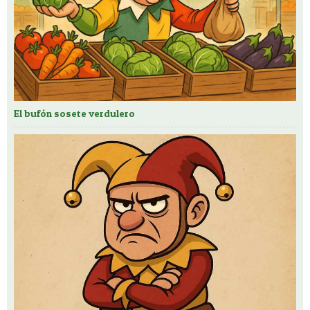
El bufón sosete verdulero