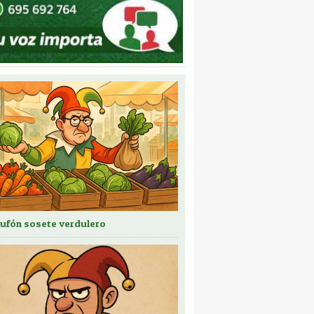
bufón sosete verdulero