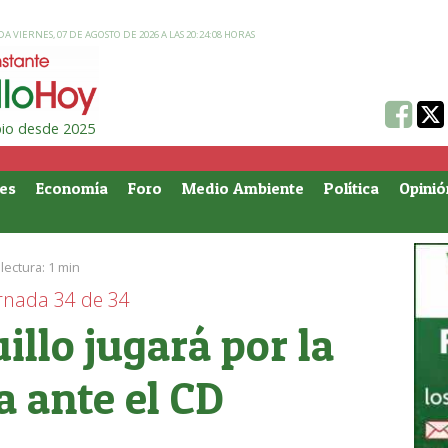
A VIERNES, 07 DE AGOSTO DE 2026 A LAS 20:24:08 HORAS
ipio desde 2025
es
Economía
Foro
Medio Ambiente
Política
Opinió
lectura:
1 min
ornada 34 de 34
illo jugará por la
 ante el CD