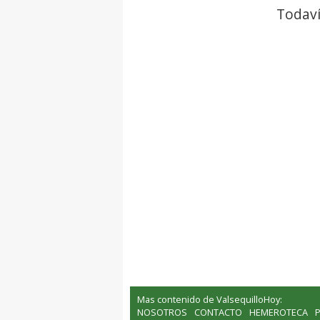
Todaví
Mas contenido de ValsequilloHoy:
NOSOTROS
CONTACTO
HEMEROTECA
P