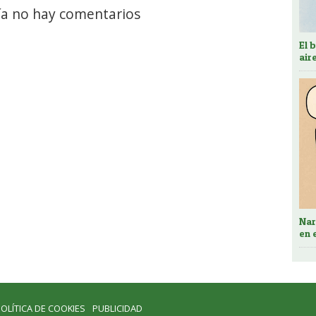
a no hay comentarios
El 
air
Nar
en 
OLÍTICA DE COOKIES
PUBLICIDAD