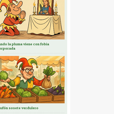
ndo la pluma viene con fobia
orporada
bufón sosete verdulero