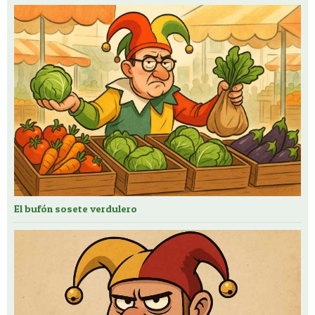
El bufón sosete verdulero