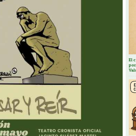
El 
por
Val