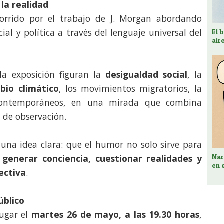
la realidad
corrido por el trabajo de J. Morgan abordando
al y política a través del lenguaje universal del
El 
air
la exposición figuran la
desigualdad social
, la
bio climático
, los movimientos migratorios, la
contemporáneos, en una mirada que combina
 de observación.
 una idea clara: que el humor no solo sirve para
Nar
a
generar conciencia, cuestionar realidades y
en 
lectiva
.
úblico
lugar el
martes 26 de mayo, a las 19.30 horas
,