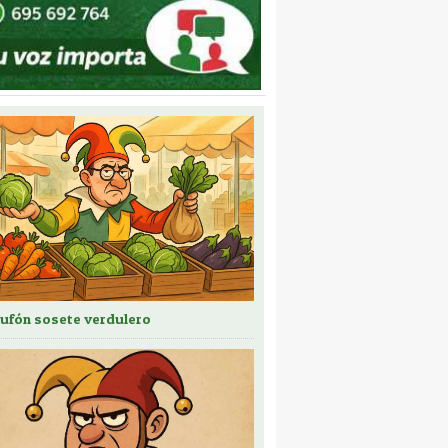
bufón sosete verdulero