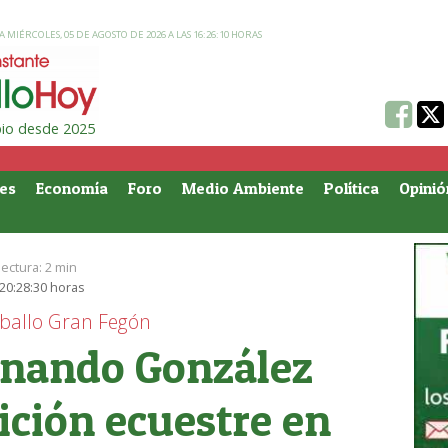
 MIÉRCOLES, 05 DE AGOSTO DE 2026 A LAS 16:26:10 HORAS
ipio desde 2025
es
Economía
Foro
Medio Ambiente
Política
Opinió
lectura:
2 min
 20:28:30 horas
ballo Gran Fegón
rnando González
dición ecuestre en