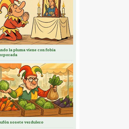
ndo la pluma viene con fobia
orporada
bufón sosete verdulero