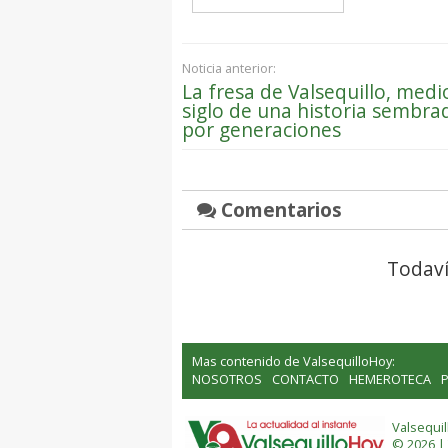
Noticia anterior:
La fresa de Valsequillo, medi
siglo de una historia sembra
por generaciones
Comentarios
Todaví
Mas contenido de ValsequilloHoy:
NOSOTROS
CONTACTO
HEMEROTECA
P
Valsequi
© 2026 |