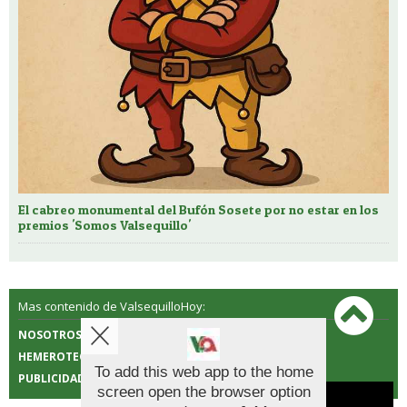
El cabreo monumental del Bufón Sosete por no estar en los
premios 'Somos Valsequillo'
Mas contenido de ValsequilloHoy:
NOSOTROS
CONTACTO
HEMEROTECA
POLÍTICA DE COOKIES
To add this web app to the home
PUBLICIDAD
screen open the browser option
Aviso sobre el Uso de cookies: