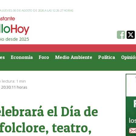
 JUEVES, 06 DE AGOSTO DE 2026 A LAS 12:26:27 HORAS
ipio desde 2025
es
Economía
Foro
Medio Ambiente
Política
Opinió
 lectura:
1 min
 20:30:11 horas
lebrará el Día de
olclore, teatro,