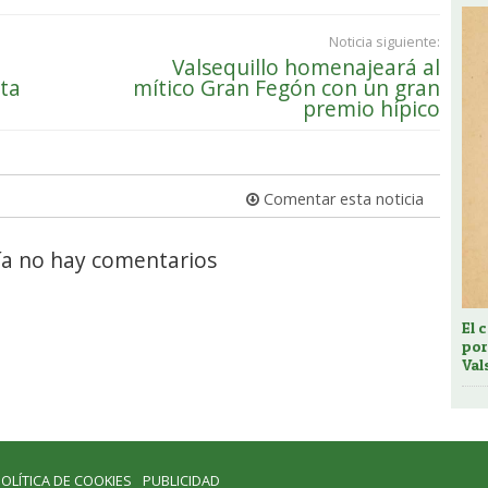
Noticia siguiente:
Valsequillo homenajeará al
ta
mítico Gran Fegón con un gran
premio hípico
Comentar esta noticia
a no hay comentarios
El 
por
Val
OLÍTICA DE COOKIES
PUBLICIDAD