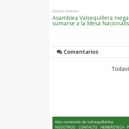
Noticia anterior:
Asamblea Valsequillera niega
sumarse a la Mesa Nacionalis
Comentarios
Todaví
Mas contenido de ValsequilloHoy:
NOSOTROS
CONTACTO
HEMEROTECA
P