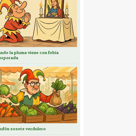
ndo la pluma viene con fobia
orporada
bufón sosete verdulero