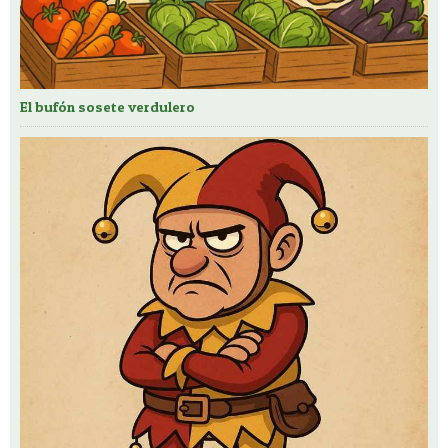
El bufón sosete verdulero