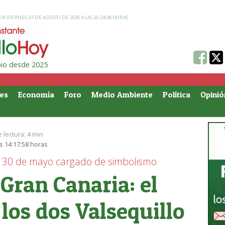
A VIERNES, 07 DE AGOSTO DE 2026 A LAS 20:24:08 HORAS
ipio desde 2025
es
Economía
Foro
Medio Ambiente
Política
Opinió
 lectura:
4 min
s 14:17:58 horas
un 30 de mayo cargado de simbolismo
Gran Canaria: el
los dos Valsequillo