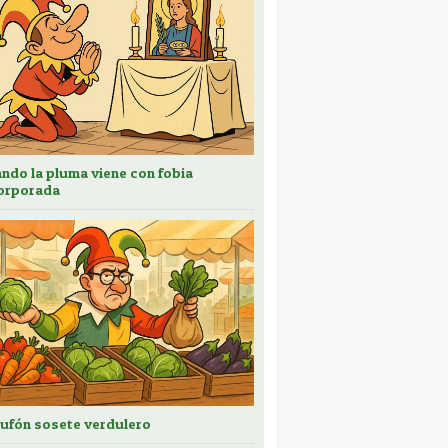
ndo la pluma viene con fobia
orporada
bufón sosete verdulero