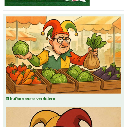
El bufón sosete verdulero