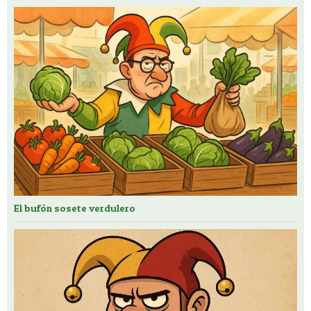
El bufón sosete verdulero