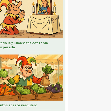
ndo la pluma viene con fobia
orporada
bufón sosete verdulero