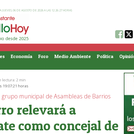
 JUEVES, 06 DE AGOSTO DE 2026 A LAS 12:26:27 HORAS
ipio desde 2025
es
Economía
Foro
Medio Ambiente
Política
Opinió
 lectura:
2 min
s 19:07:21 horas
el grupo municipal de Asambleas de Barrios
ro relevará a
ate como concejal de