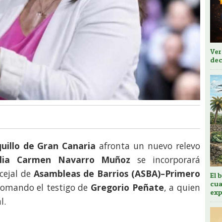
Ver
dec
quillo de Gran Canaria
afronta un nuevo relevo
lia Carmen Navarro Muñoz
se incorporará
cejal de
Asambleas de Barrios (ASBA)–Primero
El 
cua
tomando el testigo de
Gregorio Peñate
, a quien
exp
l.