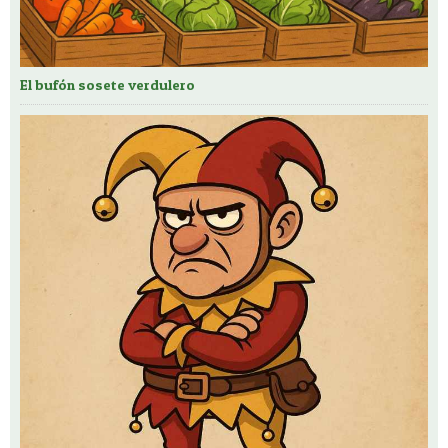
El bufón sosete verdulero