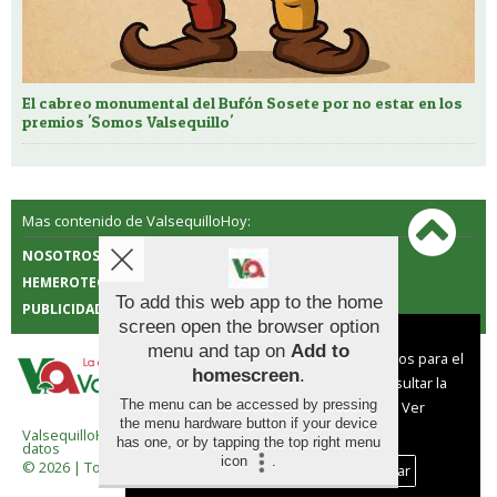
El cabreo monumental del Bufón Sosete por no estar en los
premios 'Somos Valsequillo'
Mas contenido de ValsequilloHoy:
NOSOTROS
CONTACTO
HEMEROTECA
POLÍTICA DE COOKIES
To add this web app to the home
PUBLICIDAD
screen open the browser option
Aviso sobre el Uso de cookies:
menu and tap on
Add to
Utilizamos cookies nuestras y de terceros para el
homescreen
.
funcionamiento del digital. Puedes consultar la
The menu can be accessed by pressing
lista de cookies y como desconectarlas.
Ver
the menu hardware button if your device
nuestra Política de Privacidad y Cookies
ValsequilloHoy |
Términos de uso
|
Protección de
has one, or by tapping the top right menu
datos
icon
.
© 2026 | Todos los derechos reservados
Aceptar Cookies
Personalizar