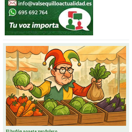
El bufón sosete verdulero