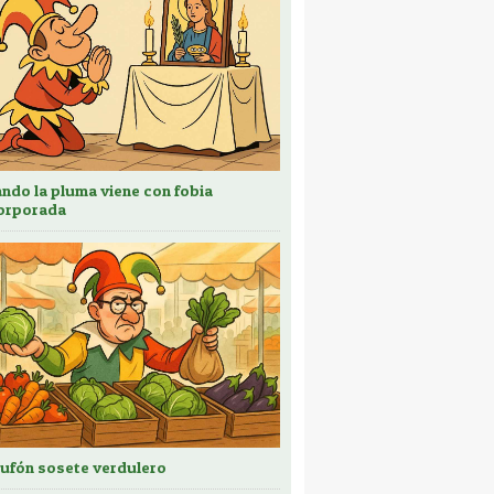
ndo la pluma viene con fobia
orporada
bufón sosete verdulero