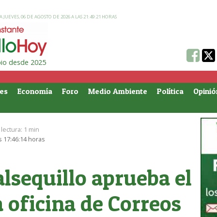
 JUEVES, 06 DE AGOSTO DE 2026 A LAS 21:49:21 HORAS
ipio desde 2025
es
Economía
Foro
Medio Ambiente
Política
Opinió
lectura:
1 min
s 17:46:14 horas
alsequillo aprueba el
a oficina de Correos