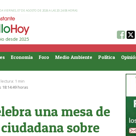
A VIERNES, 07 DE AGOSTO DE 2026 A LAS 20:24:08 HORAS
ipio desde 2025
es
Economía
Foro
Medio Ambiente
Política
Opinió
lectura:
1 min
s 18:14:49 horas
elebra una mesa de
n ciudadana sobre