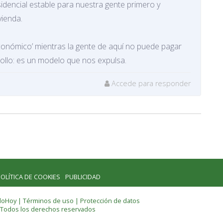
esidencial estable para nuestra gente primero y
vienda.
económico’ mientras la gente de aquí no puede pagar
ollo: es un modelo que nos expulsa.
Accede para responder
OLÍTICA DE COOKIES
PUBLICIDAD
lloHoy |
Términos de uso
|
Protección de datos
 Todos los derechos reservados