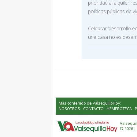
prioridad al alquiler r
políticas públicas de vi
Celebrar ‘desarrollo 
una casa no es desarr
Mas contenido de ValsequilloHoy:
NOSOTROS
CONTACTO
HEMEROTECA
P
Valsequi
© 2026 |