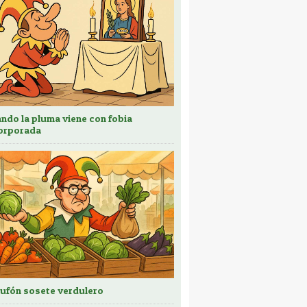
ndo la pluma viene con fobia
orporada
bufón sosete verdulero