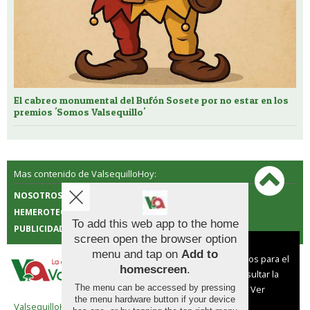
El cabreo monumental del Bufón Sosete por no estar en los
premios 'Somos Valsequillo'
Mas contenido de ValsequilloHoy:
NOSOTROS
CONTACTO
HEMEROTECA
POLÍTICA DE COOKIES
To add this web app to the home
PUBLICIDAD
screen open the browser option
Aviso sobre el Uso de cookies:
menu and tap on
Add to
Utilizamos cookies nuestras y de terceros para el
homescreen
.
funcionamiento del digital. Puedes consultar la
The menu can be accessed by pressing
lista de cookies y como desconectarlas.
Ver
the menu hardware button if your device
nuestra Política de Privacidad y Cookies
ValsequilloHoy |
Términos de uso
|
Protección de