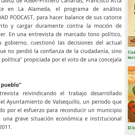
ortavoz de ASBA–Primero Canarias, Francisco Atta
ente en La Alameda, el programa de análisis
DAD PODCAST, para hacer balance de sus catorce
ento y cargar duramente contra la moción de
der. En una entrevista de marcado tono político,
 gobierno, cuestionó las decisiones del actual
ue no perdió la confianza de la ciudadanía, sino
Cua
inc
 política” propiciada por el voto de una concejala
 pueblo”
revista reivindicando el trabajo desarrollado
del Ayuntamiento de Valsequillo, un periodo que
do por el esfuerzo para reconducir un municipio
 una grave situación económica e institucional
2011.
El 