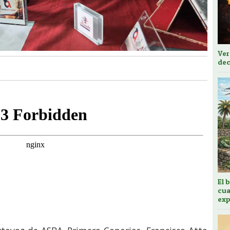
Ver
dec
El 
cua
exp