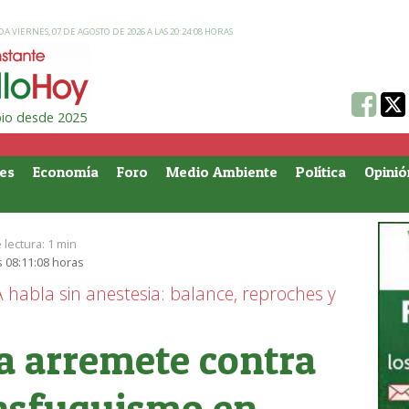
A VIERNES, 07 DE AGOSTO DE 2026 A LAS 20:24:08 HORAS
ipio desde 2025
es
Economía
Foro
Medio Ambiente
Política
Opinió
 lectura:
1 min
s 08:11:08 horas
 habla sin anestesia: balance, reproches y
a arremete contra
ansfuguismo en