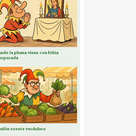
ndo la pluma viene con fobia
orporada
bufón sosete verdulero