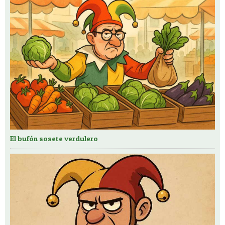
El bufón sosete verdulero