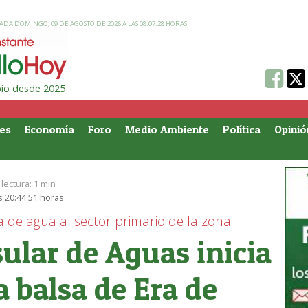
ADA DOMINGO, 09 DE AGOSTO DE 2026 A LAS 08:07:28 HORAS
ipio desde 2025
es
Economía
Foro
Medio Ambiente
Política
Opinió
lectura:
1 min
s 20:44:51 horas
 de agua al sector primario de la zona
sular de Aguas inicia
a balsa de Era de