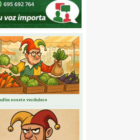
bufón sosete verdulero