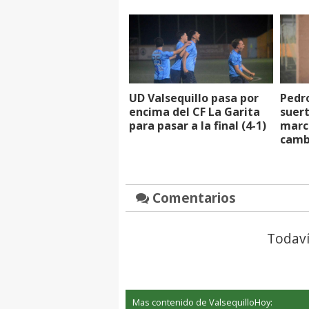
UD Valsequillo pasa por
Pedr
encima del CF La Garita
suert
para pasar a la final (4-1)
marca
camb
Comentarios
Todaví
Mas contenido de ValsequilloHoy: