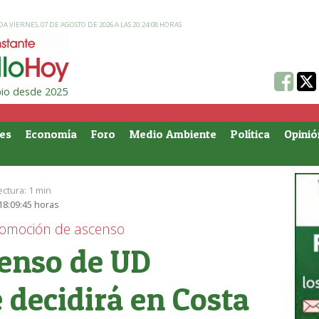
A VIERNES, 07 DE AGOSTO DE 2026 A LAS 20:24:08 HORAS
ipio desde 2025
es
Economía
Foro
Medio Ambiente
Política
Opinió
ectura:
1 min
 18:09:45 horas
Promoción de ascenso
censo de UD
e decidirá en Costa