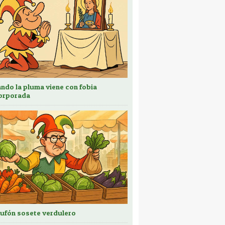
ndo la pluma viene con fobia
orporada
bufón sosete verdulero