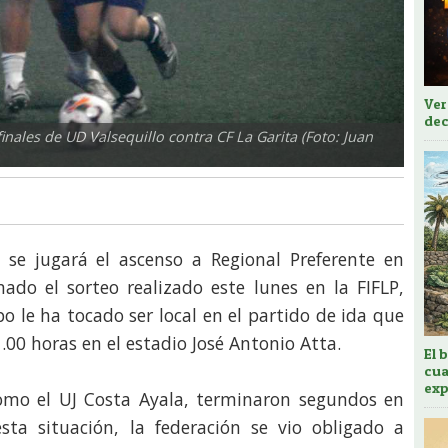
Ver
dec
inales de UD Valsequillo contra CF La Garita (Foto: Juan
 se jugará el ascenso a Regional Preferente en
nado el sorteo realizado este lunes en la FIFLP,
po le ha tocado ser local en el partido de ida que
1.00 horas en el estadio José Antonio Atta.
El 
cua
exp
 como el UJ Costa Ayala, terminaron segundos en
sta situación, la federación se vio obligado a