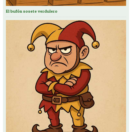
El bufón sosete verdulero