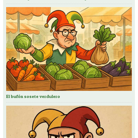
El bufón sosete verdulero