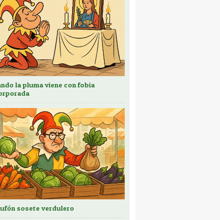
ndo la pluma viene con fobia
orporada
bufón sosete verdulero