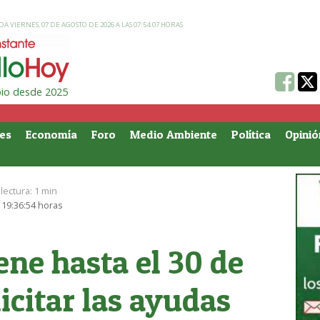
A VIERNES, 07 DE AGOSTO DE 2026 A LAS 07:54:07 HORAS
ipio desde 2025
es
Economía
Foro
Medio Ambiente
Política
Opinió
lectura:
1 min
 19:36:54 horas
ene hasta el 30 de
icitar las ayudas