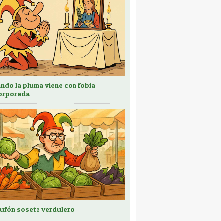
ndo la pluma viene con fobia
orporada
bufón sosete verdulero