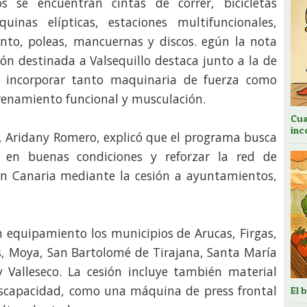
os se encuentran cintas de correr, bicicletas
uinas elípticas, estaciones multifuncionales,
nto, poleas, mancuernas y discos. egún la nota
ión destinada a Valsequillo destaca junto a la de
l incorporar tanto maquinaria de fuerza como
renamiento funcional y musculación.
Cua
inc
s, Aridany Romero, explicó que el programa busca
 en buenas condiciones y reforzar la red de
an Canaria mediante la cesión a ayuntamientos,
n equipamiento los municipios de Arucas, Firgas,
ás, Moya, San Bartolomé de Tirajana, Santa María
y Valleseco. La cesión incluye también material
scapacidad, como una máquina de press frontal
El 