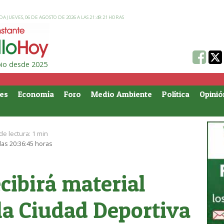
A JUEVES, 06 DE AGOSTO DE 2026 A LAS 21:49:21 HORAS
ipio desde 2025
es
Economía
Foro
Medio Ambiente
Política
Opinió
de lectura:
1 min
las 20:36:45 horas
ecibirá material
la Ciudad Deportiva