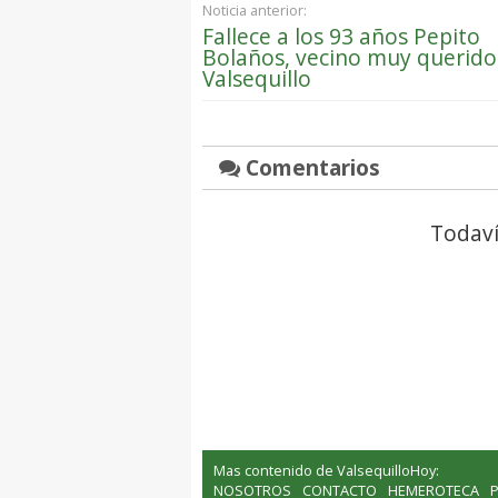
Noticia anterior:
Fallece a los 93 años Pepito
Bolaños, vecino muy querido
Valsequillo
Comentarios
Todaví
Mas contenido de ValsequilloHoy:
NOSOTROS
CONTACTO
HEMEROTECA
P