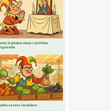
ndo la pluma viene con fobia
orporada
bufón sosete verdulero