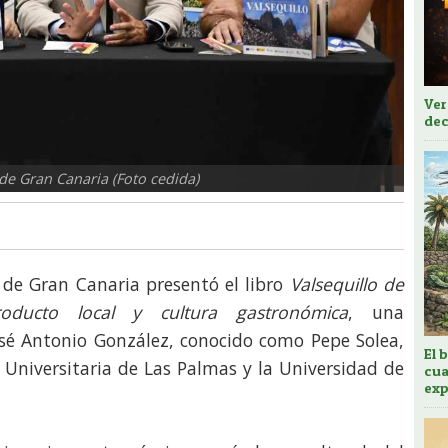
Ver
dec
 de Gran Canaria (Foto cedida)
 de Gran Canaria presentó el libro
Valsequillo de
roducto local y cultura gastronómica
, una
osé Antonio González, conocido como Pepe Solea,
El 
 Universitaria de Las Palmas y la Universidad de
cua
exp