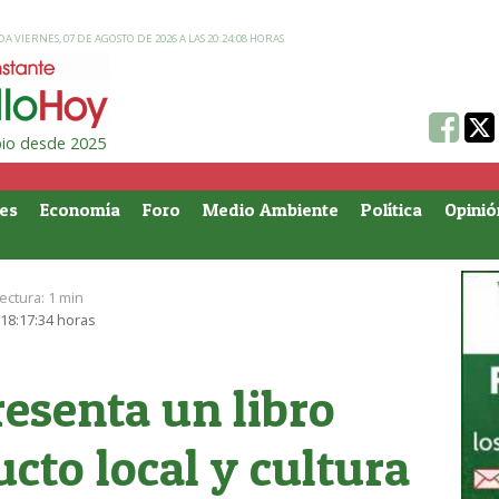
A VIERNES, 07 DE AGOSTO DE 2026 A LAS 20:24:08 HORAS
ipio desde 2025
es
Economía
Foro
Medio Ambiente
Política
Opinió
ectura:
1 min
 18:17:34 horas
resenta un libro
ucto local y cultura