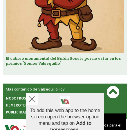
El cabreo monumental del Bufón Sosete por no estar en los
premios 'Somos Valsequillo'
Mas contenido de ValsequilloHoy:
NOSOTROS
CONTACTO
HEMEROTECA
POLÍTICA DE COOKIES
To add this web app to the home
PUBLICIDAD
screen open the browser option
Aviso sobre el Uso de cookies:
menu and tap on
Add to
Utilizamos cookies nuestras y de terceros para el
homescreen
.