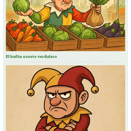
El bufón sosete verdulero