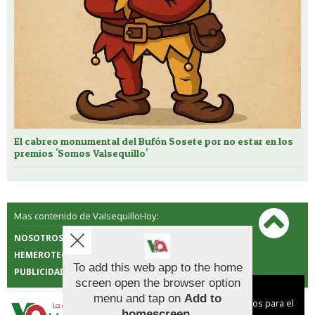
El cabreo monumental del Bufón Sosete por no estar en los
premios 'Somos Valsequillo'
Mas contenido de ValsequilloHoy:
NOSOTROS
CONTACTO
HEMEROTECA
POLÍTICA DE COOKIES
To add this web app to the home
PUBLICIDAD
screen open the browser option
Aviso sobre el Uso de cookies:
menu and tap on
Add to
Utilizamos cookies nuestras y de terceros para el
homescreen
.