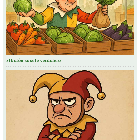
El bufón sosete verdulero