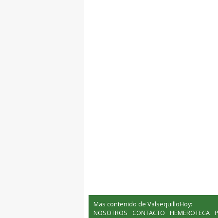
Mas contenido de ValsequilloHoy:
NOSOTROS
CONTACTO
HEMEROTECA
P