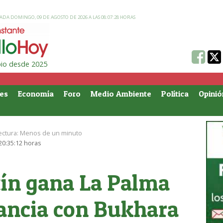
ADA DOMINGO, 09 DE AGOSTO DE 2026 A LAS 08:07:28 HORAS
ipio desde 2025
es
Economía
Foro
Medio Ambiente
Política
Opinió
ectura:
Menos de un minuto
 20:35:12 horas
ín gana La Palma
tancia con Bukhara