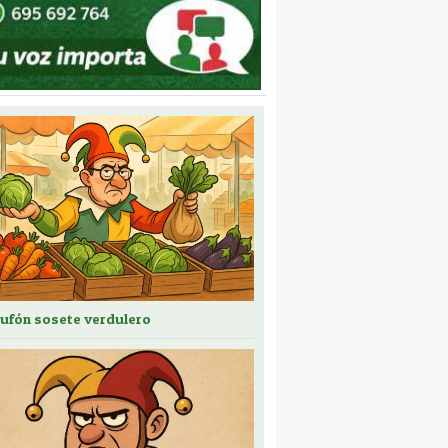
bufón sosete verdulero