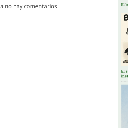
El 
a no hay comentarios
El 
ins