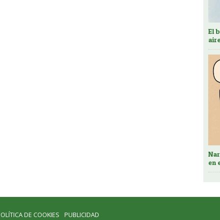
El 
air
Nar
en 
OLÍTICA DE COOKIES
PUBLICIDAD