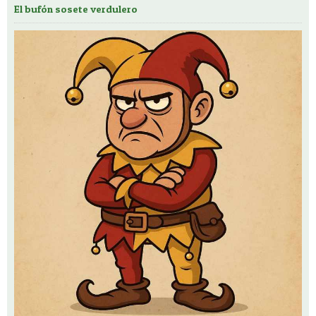
El bufón sosete verdulero