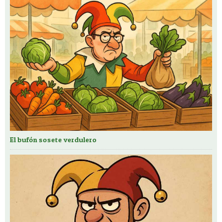
El bufón sosete verdulero