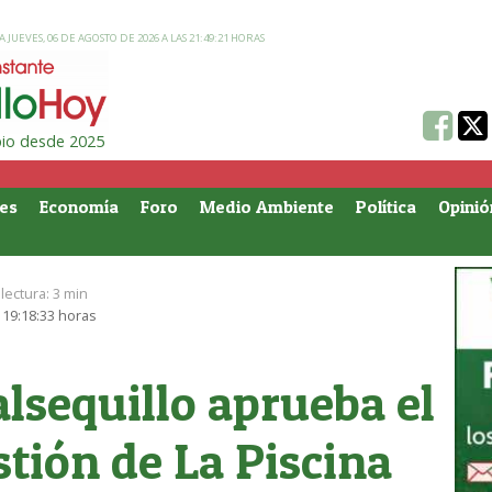
 JUEVES, 06 DE AGOSTO DE 2026 A LAS 21:49:21 HORAS
ipio desde 2025
es
Economía
Foro
Medio Ambiente
Política
Opinió
lectura:
3 min
 19:18:33 horas
alsequillo aprueba el
tión de La Piscina