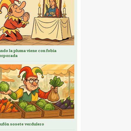
ndo la pluma viene con fobia
orporada
bufón sosete verdulero