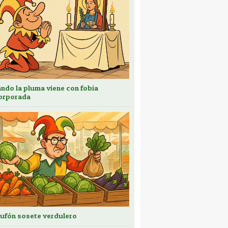
ndo la pluma viene con fobia
orporada
bufón sosete verdulero