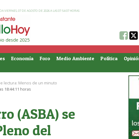
A VIERNES, 07 DE AGOSTO DE 2026 A LAS 07:54:07 HORAS
ipio desde 2025
es
Economía
Foro
Medio Ambiente
Política
Opinió
e lectura:
Menos de un minuto
las 18:44:11 horas
ro (ASBA) se
Pleno del