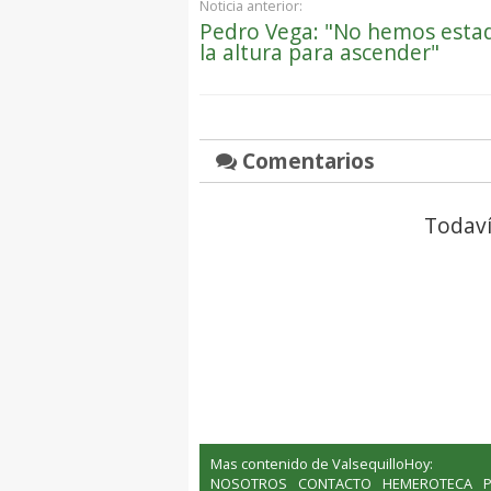
Noticia anterior:
Pedro Vega: "No hemos esta
la altura para ascender"
Comentarios
Todaví
Mas contenido de ValsequilloHoy:
NOSOTROS
CONTACTO
HEMEROTECA
P