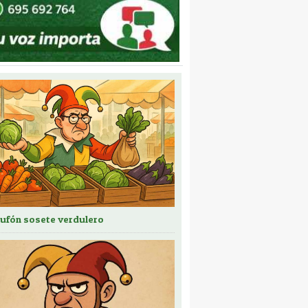
bufón sosete verdulero