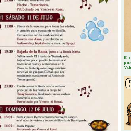
El 
por
Val