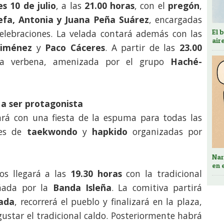
es 10 de julio
, a las
21.00 horas
, con el
pregón
,
efa, Antonia y Juana Peña Suárez
, encargadas
celebraciones. La velada contará además con las
El 
air
Jiménez
y
Paco Cáceres
. A partir de las
23.00
ra verbena, amenizada por el grupo
Haché-
 a ser protagonista
á con una fiesta de la espuma para todas las
nes de
taekwondo
y
hapkido
organizadas por
Nar
en 
os llegará a las
19.30 horas
con la tradicional
ñada por la
Banda Isleña
. La comitiva partirá
uada
, recorrerá el pueblo y finalizará en la plaza,
ustar el tradicional caldo. Posteriormente habrá