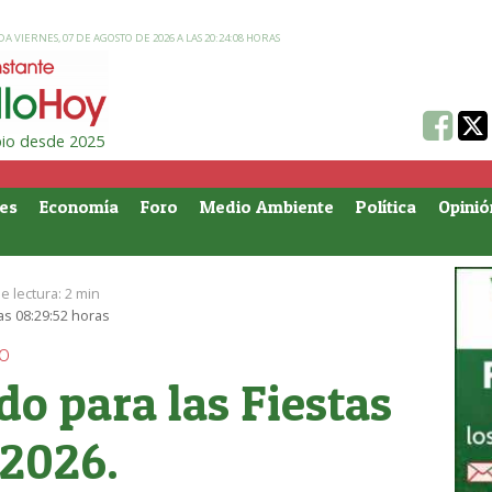
A VIERNES, 07 DE AGOSTO DE 2026 A LAS 20:24:08 HORAS
ipio desde 2025
es
Economía
Foro
Medio Ambiente
Política
Opinió
e lectura:
2 min
las 08:29:52 horas
io
o para las Fiestas
 2026.