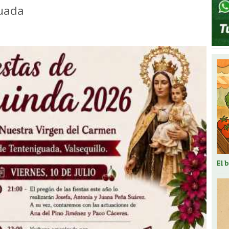
guada
El 