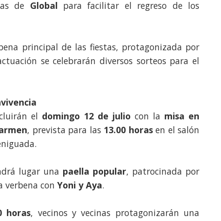
guas de
Global
para facilitar el regreso de los
bena principal de las fiestas, protagonizada por
ctuación se celebrarán diversos sorteos para el
vivencia
luirán el
domingo 12 de julio
con la
misa en
Carmen
, prevista para las
13.00 horas
en el salón
eniguada.
endrá lugar una
paella popular
, patrocinada por
na verbena con
Yoni y Aya
.
0 horas
, vecinos y vecinas protagonizarán una