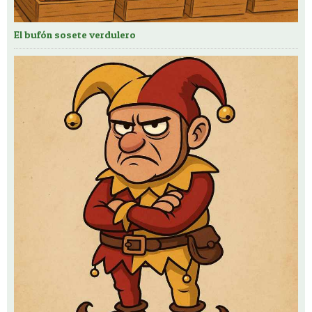
El bufón sosete verdulero